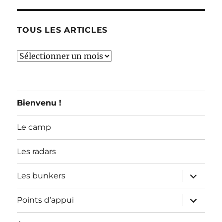
TOUS LES ARTICLES
TOUS
LES
ARTICLES
Bienvenu !
Le camp
Les radars
ouvrir
Les bunkers
le
sous-
menu
ouvrir
Points d’appui
le
sous-
menu