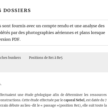
français après la libération. Elle couvre le secteur de Saint-Pabu
te de Kervigorn
te de Corn ar Gazel
. Très détaillées elle indique les champs de mines autour de la pointe,
iginal, dimension A3.
e. Très détaillées elle indique les champs de mines autour de la
S DOSSIERS
ncroyable densité de barbelé et clôtures piégés installés par les
cations et bunkers construits ainsi que le type d’armes utilisées sur la
clature et les positions des constructions allemandes, les routes
servent de point de mesure pour positionner les mines. Le mur nord de
, dimension A3.
 les bunkers.
s sont fournis avec un compte rendu et une analyse des
n A3.
létés par des photographies aériennes et plans lorsque
version PDF.
iches bunkers
Positions de Re1 à Re5
.
effectuaient une étude géologique afin de déterminer les ressources
onstructions. Cette étude effectuée par le
caporal Nebel
, est datée du 7
rrain débute au lieu-dit le « passage »(position Re1), elle suit toute la