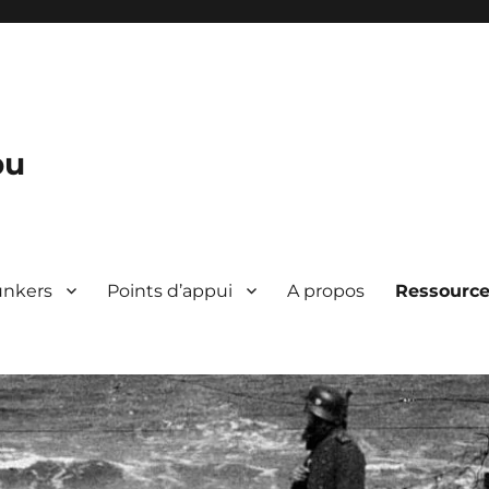
bu
unkers
Points d’appui
A propos
Ressourc