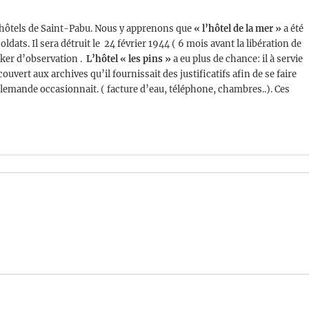
et hôtels de Saint-Pabu. Nous y apprenons que
« l’hôtel de la mer »
a été
ldats. Il sera détruit le 24 février 1944 ( 6 mois avant la libération de
nker d’observation .
L’hôtel « les pins »
a eu plus de chance: il à servie
nagements de postes de détection principaux entièrement fortifiés_Les
vert aux archives qu’il fournissait des justificatifs afin de se faire
s arrières
allemande occasionnait. ( facture d’eau, téléphone, chambres..). Ces
_Les consignes pour le câblage, les approvisionnements électriques de
alarmes antiaérienne
fense et directives pour la fortification
e des bâtiments_Dénominations et terminologie, liste personnel pour un
poste sur les lignes arrières avec assistantes transmissions – service_
Ce
mètres de l’armée Allemande. Des points « remarquables » tel que les
ments, collines, phares, moulins, tombes, sémaphores, rochers …
rres c’est au total 96 points remarquables quadrillant de cette partie du
ient les coordonnées LAMBERT et une fiche descriptive dessinée de
n route de KUZULVAD
.
(Source :KH via JFL)