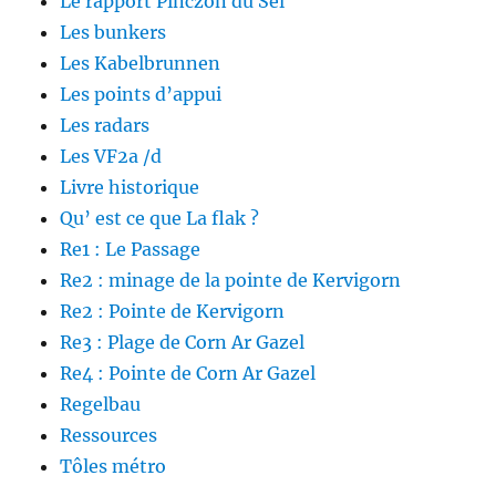
Le rapport Pinczon du Sel
)
e
r
)
e
Les bunkers
)
Les Kabelbrunnen
Les points d’appui
Les radars
Les VF2a /d
Livre historique
Qu’ est ce que La flak ?
Re1 : Le Passage
Re2 : minage de la pointe de Kervigorn
Re2 : Pointe de Kervigorn
Re3 : Plage de Corn Ar Gazel
Re4 : Pointe de Corn Ar Gazel
Regelbau
Ressources
Tôles métro