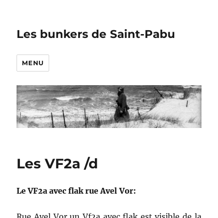
Les bunkers de Saint-Pabu
MENU
Les VF2a /d
Le VF2a avec flak rue Avel Vor:
Rue Avel Vor un Vf2a avec flak est visible de la