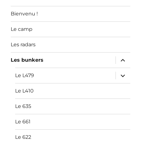
ARTICLES
Bienvenu !
Le camp
Les radars
ouvrir
Les bunkers
le
sous-
menu
ouvrir
Le L479
le
sous-
menu
Le L410
Le 635
Le 661
Le 622