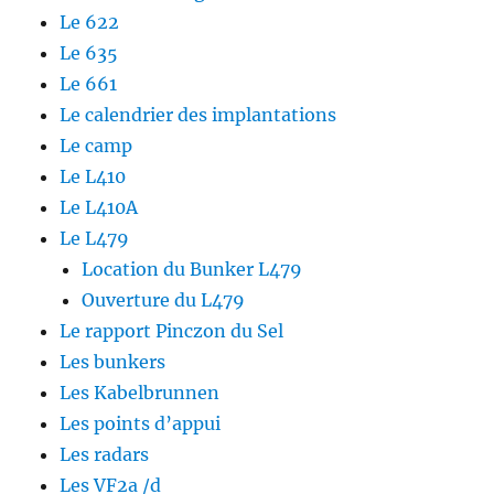
e
r
v
Le 622
d
e
r
a
d
e
Le 635
n
a
d
s
n
a
Le 661
u
s
n
n
u
s
e
n
u
Le calendrier des implantations
n
e
n
o
n
e
Le camp
u
o
n
v
u
o
Le L410
e
v
u
l
e
v
Le L410A
l
l
e
e
l
l
Le L479
f
e
l
e
f
e
Location du Bunker L479
n
e
f
ê
n
e
t
ê
n
Ouverture du L479
r
t
ê
e
r
t
Le rapport Pinczon du Sel
)
e
r
)
e
Les bunkers
)
Les Kabelbrunnen
Les points d’appui
Les radars
Les VF2a /d