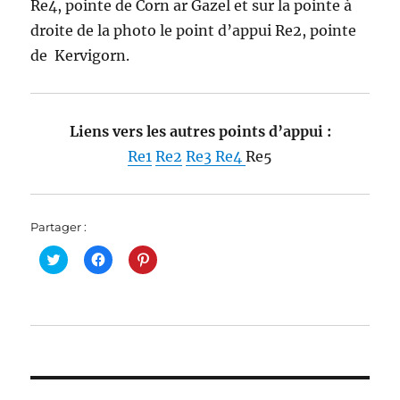
Re4, pointe de Corn ar Gazel et sur la pointe à
droite de la photo le point d’appui Re2, pointe
de Kervigorn.
Liens vers les autres points d’appui :
Re1
Re2
Re3
Re4
Re5
Partager :
C
C
C
l
l
l
i
i
i
q
q
q
u
u
u
e
e
e
z
z
z
p
p
p
o
o
o
u
u
u
r
r
r
p
p
p
a
a
a