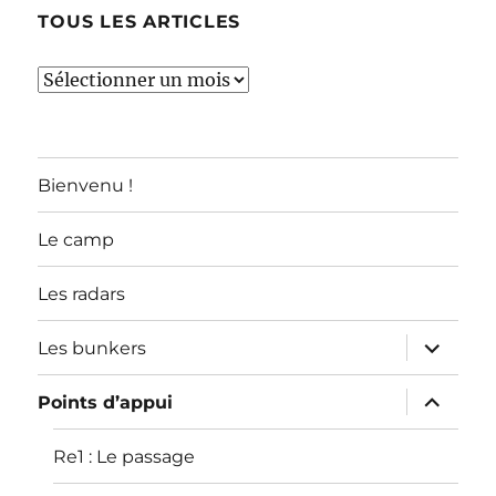
TOUS LES ARTICLES
TOUS
LES
ARTICLES
Bienvenu !
Le camp
Les radars
ouvrir
Les bunkers
le
sous-
menu
ouvrir
Points d’appui
le
sous-
menu
Re1 : Le passage