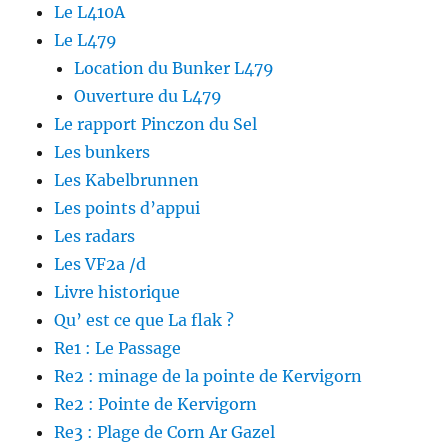
l
e
v
Le L410A
l
l
e
e
l
l
Le L479
f
e
l
e
f
e
Location du Bunker L479
n
e
f
ê
n
e
t
ê
n
Ouverture du L479
r
t
ê
e
r
t
Le rapport Pinczon du Sel
)
e
r
)
e
Les bunkers
)
Les Kabelbrunnen
Les points d’appui
Les radars
Les VF2a /d
Livre historique
Qu’ est ce que La flak ?
Re1 : Le Passage
Re2 : minage de la pointe de Kervigorn
Re2 : Pointe de Kervigorn
Re3 : Plage de Corn Ar Gazel