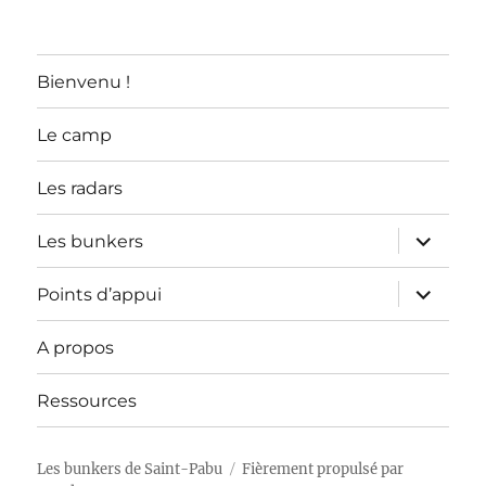
LES
ARTICLES
Bienvenu !
Le camp
Les radars
ouvrir
Les bunkers
le
sous-
menu
ouvrir
Points d’appui
le
sous-
menu
A propos
Ressources
Les bunkers de Saint-Pabu
Fièrement propulsé par