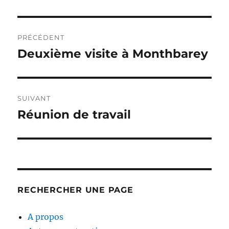
Navigation
PRÉCÉDENT
de
Deuxième visite à Monthbarey
Publication
précédente :
l’article
SUIVANT
Réunion de travail
Publication
suivante :
RECHERCHER UNE PAGE
A propos