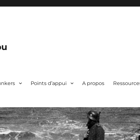
bu
unkers
Points d’appui
A propos
Ressource