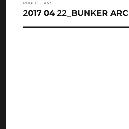
PUBLIÉ DANS
de
2017 04 22_BUNKER AR
l’article