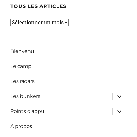
TOUS LES ARTICLES
TOUS
LES
ARTICLES
Bienvenu !
Le camp
Les radars
ouvrir
Les bunkers
le
sous-
menu
ouvrir
Points d’appui
le
sous-
menu
A propos