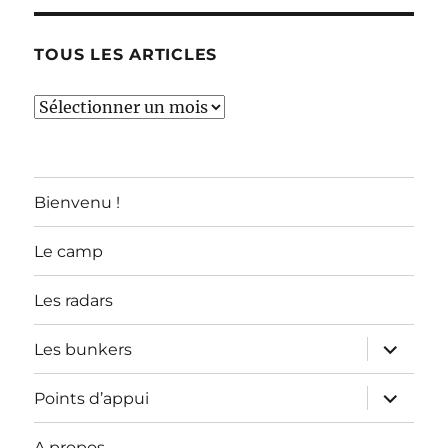
TOUS LES ARTICLES
TOUS
LES
ARTICLES
Bienvenu !
Le camp
Les radars
ouvrir
Les bunkers
le
sous-
menu
ouvrir
Points d’appui
le
sous-
menu
A propos