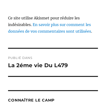
Ce site utilise Akismet pour réduire les
indésirables.
En savoir plus sur comment les
données de vos commentaires sont utilisées
.
Navigation
PUBLIÉ DANS
de
La 2éme vie Du L479
l’article
CONNAÎTRE LE CAMP