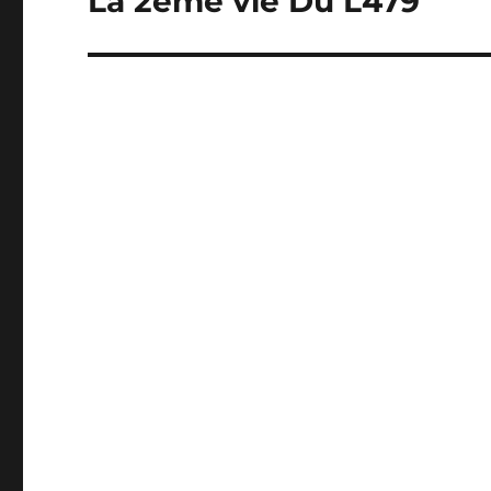
La 2éme vie Du L479
l’article