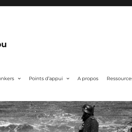
bu
unkers
Points d’appui
A propos
Ressource