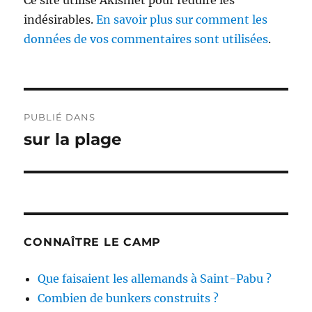
Ce site utilise Akismet pour réduire les
indésirables.
En savoir plus sur comment les
données de vos commentaires sont utilisées
.
Navigation
PUBLIÉ DANS
de
sur la plage
l’article
CONNAÎTRE LE CAMP
Que faisaient les allemands à Saint-Pabu ?
Combien de bunkers construits ?