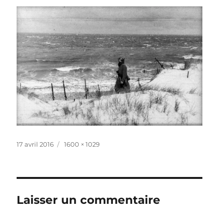
Publié
Taille
17 avril 2016
1600 × 1029
le
réelle
Laisser un commentaire