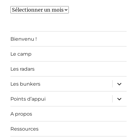
TOUS
LES
ARTICLES
Bienvenu !
Le camp
Les radars
ouvrir
Les bunkers
le
sous-
menu
ouvrir
Points d’appui
le
sous-
menu
A propos
Ressources