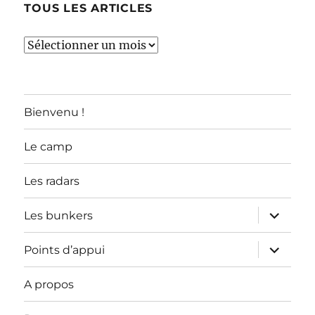
TOUS LES ARTICLES
TOUS
LES
ARTICLES
Bienvenu !
Le camp
Les radars
ouvrir
Les bunkers
le
sous-
menu
ouvrir
Points d’appui
le
sous-
menu
A propos