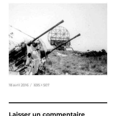
Publié
Taille
18 avril 2016
695 × 507
le
réelle
Laisser un commentaire