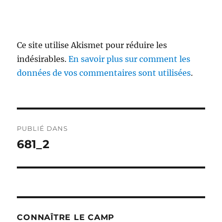
Ce site utilise Akismet pour réduire les
indésirables.
En savoir plus sur comment les
données de vos commentaires sont utilisées
.
Navigation
PUBLIÉ DANS
de
681_2
l’article
CONNAÎTRE LE CAMP