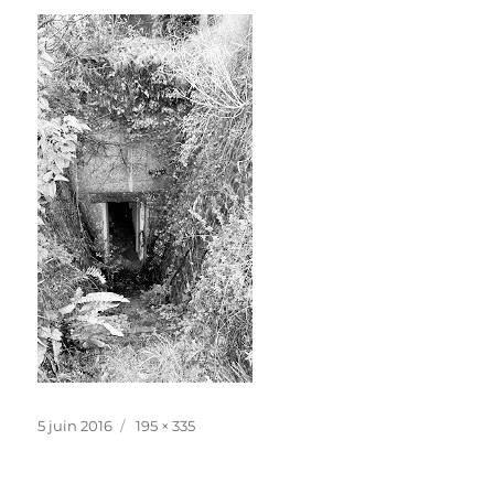
Publié
Taille
5 juin 2016
195 × 335
le
réelle