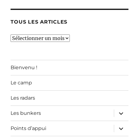
TOUS LES ARTICLES
TOUS
LES
ARTICLES
Bienvenu !
Le camp
Les radars
ouvrir
Les bunkers
le
sous-
menu
ouvrir
Points d’appui
le
sous-