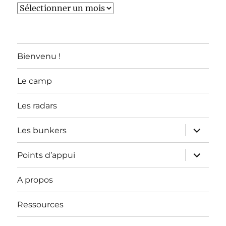
TOUS
LES
ARTICLES
Bienvenu !
Le camp
Les radars
ouvrir
Les bunkers
le
sous-
menu
ouvrir
Points d’appui
le
sous-
menu
A propos
Ressources