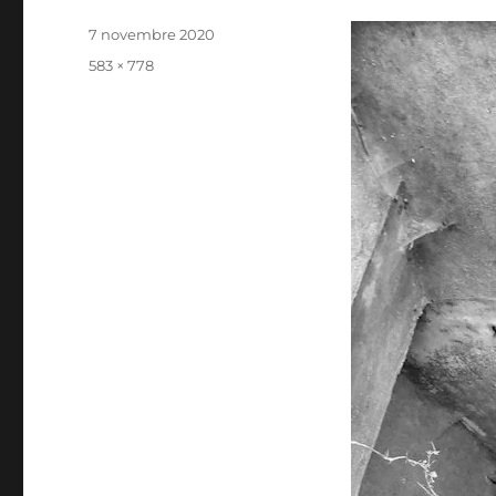
Publié
7 novembre 2020
le
Taille
583 × 778
réelle