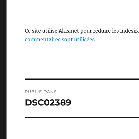
Ce site utilise Akismet pour réduire les indésir
commentaires sont utilisées
.
Navigation
PUBLIÉ DANS
de
DSC02389
l’article