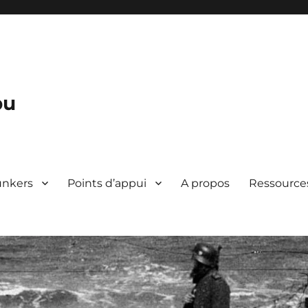
bu
unkers
Points d’appui
A propos
Ressource