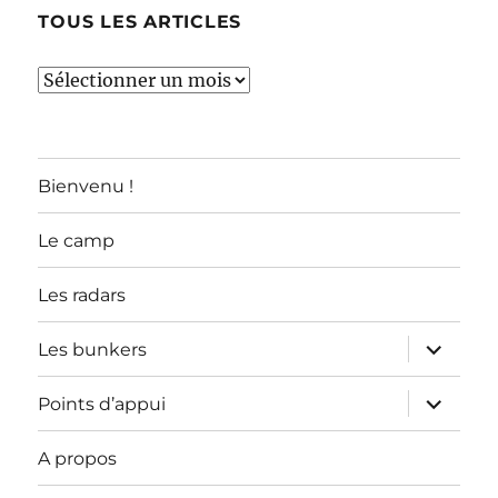
TOUS LES ARTICLES
TOUS
LES
ARTICLES
Bienvenu !
Le camp
Les radars
ouvrir
Les bunkers
le
sous-
menu
ouvrir
Points d’appui
le
sous-
menu
A propos