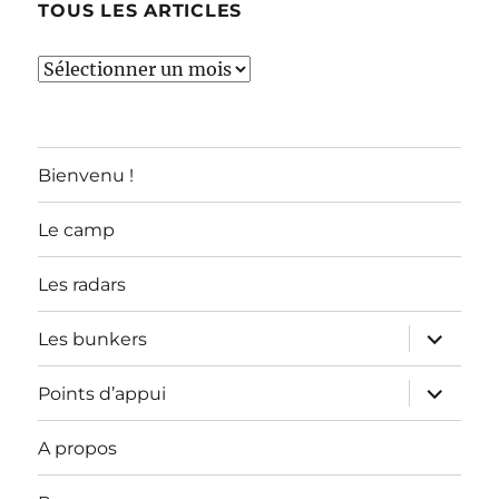
TOUS LES ARTICLES
TOUS
LES
ARTICLES
Bienvenu !
Le camp
Les radars
ouvrir
Les bunkers
le
sous-
menu
ouvrir
Points d’appui
le
sous-
menu
A propos