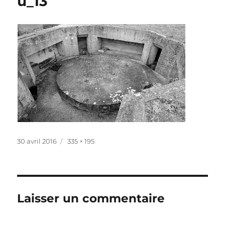
u_13
Publié
Taille
30 avril 2016
335 × 195
le
réelle
Laisser un commentaire