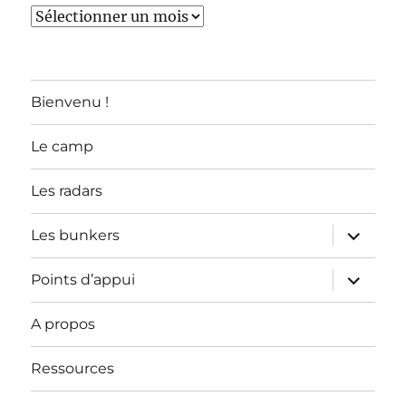
TOUS
LES
ARTICLES
Bienvenu !
Le camp
Les radars
ouvrir
Les bunkers
le
sous-
menu
ouvrir
Points d’appui
le
sous-
menu
A propos
Ressources