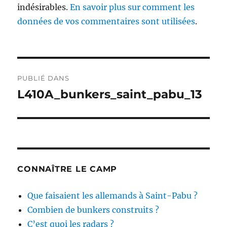
indésirables.
En savoir plus sur comment les
données de vos commentaires sont utilisées
.
Navigation
PUBLIÉ DANS
de
L410A_bunkers_saint_pabu_13
l’article
CONNAÎTRE LE CAMP
Que faisaient les allemands à Saint-Pabu ?
Combien de bunkers construits ?
C’est quoi les radars ?