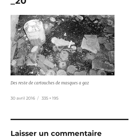
_20
Des reste de cartouches de masques a gaz
Publié
Taille
30 avril 2016
335 × 195
le
réelle
Laisser un commentaire