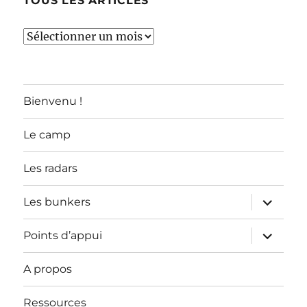
TOUS LES ARTICLES
TOUS
LES
ARTICLES
Bienvenu !
Le camp
Les radars
ouvrir
Les bunkers
le
sous-
menu
ouvrir
Points d’appui
le
sous-
menu
A propos
Ressources