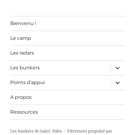
LES
ARTICLES
Bienvenu !
Le camp
Les radars
ouvrir
Les bunkers
le
sous-
menu
ouvrir
Points d’appui
le
sous-
menu
A propos
Ressources
Les bunkers de Saint-Pabu
Fièrement propulsé par