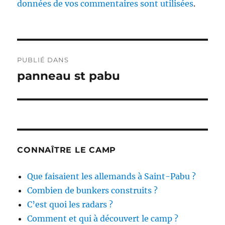
données de vos commentaires sont utilisées
.
Navigation
PUBLIÉ DANS
de
panneau st pabu
l’article
CONNAÎTRE LE CAMP
Que faisaient les allemands à Saint-Pabu ?
Combien de bunkers construits ?
C’est quoi les radars ?
Comment et qui à découvert le camp ?