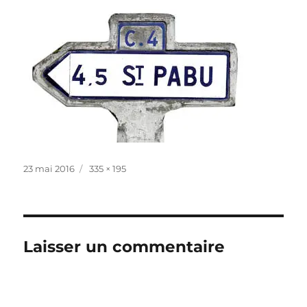
Publié
Taille
23 mai 2016
335 × 195
le
réelle
Laisser un commentaire