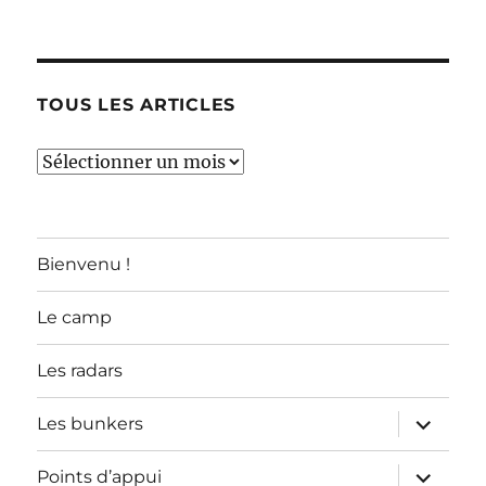
TOUS LES ARTICLES
TOUS
LES
ARTICLES
Bienvenu !
Le camp
Les radars
ouvrir
Les bunkers
le
sous-
menu
ouvrir
Points d’appui