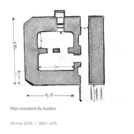
Plan standard du bunker.
Publié
Taille
23 mai 2016
550 × 473
le
réelle