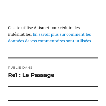
Ce site utilise Akismet pour réduire les
indésirables.
En savoir plus sur comment les
données de vos commentaires sont utilisées
.
Navigation
PUBLIÉ DANS
de
Re1 : Le Passage
l’article