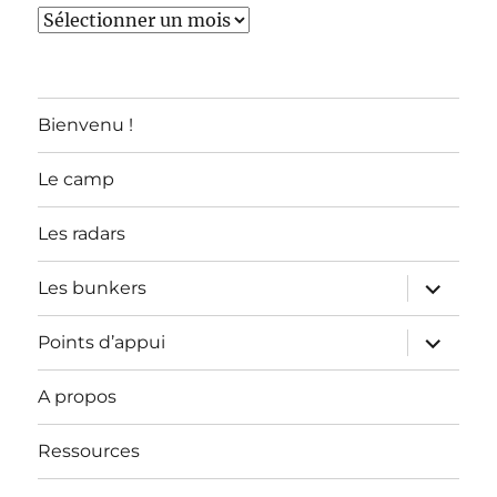
TOUS
LES
ARTICLES
Bienvenu !
Le camp
Les radars
ouvrir
Les bunkers
le
sous-
menu
ouvrir
Points d’appui
le
sous-
menu
A propos
Ressources