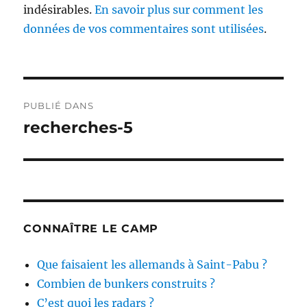
indésirables.
En savoir plus sur comment les
données de vos commentaires sont utilisées
.
Navigation
PUBLIÉ DANS
de
recherches-5
l’article
CONNAÎTRE LE CAMP
Que faisaient les allemands à Saint-Pabu ?
Combien de bunkers construits ?
C’est quoi les radars ?