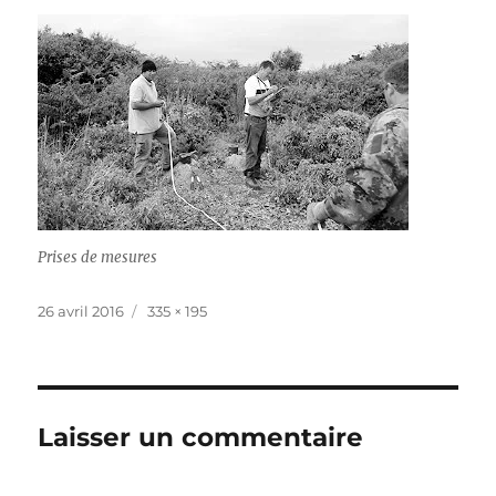
Prises de mesures
Publié
Taille
26 avril 2016
335 × 195
le
réelle
Laisser un commentaire