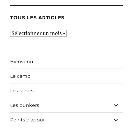
TOUS LES ARTICLES
TOUS
LES
ARTICLES
Bienvenu !
Le camp
Les radars
ouvrir
Les bunkers
le
sous-
menu
ouvrir
Points d’appui
le
sous-
menu