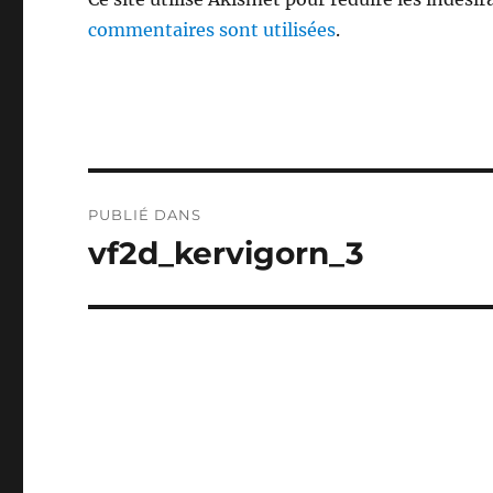
commentaires sont utilisées
.
Navigation
PUBLIÉ DANS
de
vf2d_kervigorn_3
l’article