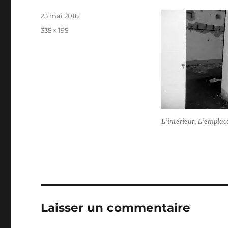
Publié
23 mai 2016
le
Taille
335 × 195
réelle
L’intérieur, L’empla
Laisser un commentaire