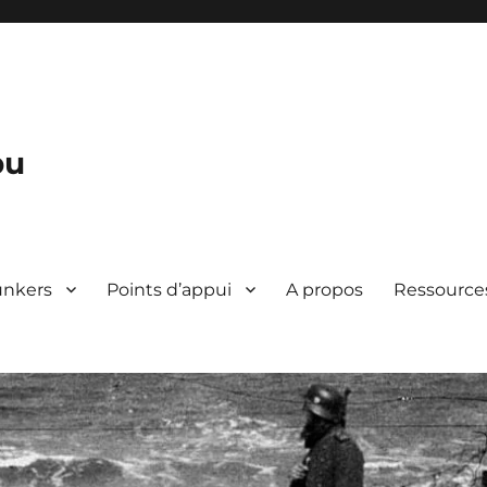
bu
unkers
Points d’appui
A propos
Ressource