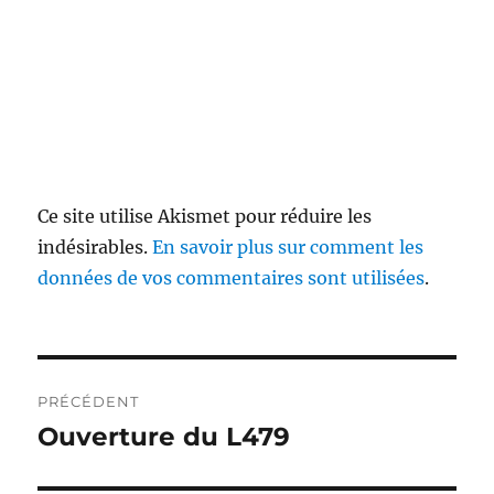
Ce site utilise Akismet pour réduire les
indésirables.
En savoir plus sur comment les
données de vos commentaires sont utilisées
.
Navigation
PRÉCÉDENT
de
Ouverture du L479
Publication
précédente :
l’article