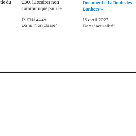
rtie du
TBO. (Horaires non
Document « La Route des
lantique
communiqué pour le
Bunkers »
uteurs y
moment). Il sera possible de
17 mai 2024
15 avril 2023
 centaine
le retrouver en replay sur
Dans "Non classé"
Dans "Actualité"
000
TBO/TBSUD pendant 1 mois
gne. Pour
et dès demain après-midi sur
YouTube en accès libre :
https://www.youtube.com/c
hannel/UCyn4V02ZWxMt3U
csFwwx-Jg Le reportage
propose une exploration…