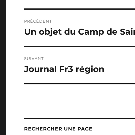
Navigation
PRÉCÉDENT
de
Un objet du Camp de Sa
Publication
précédente :
l’article
SUIVANT
Journal Fr3 région
Publication
suivante :
RECHERCHER UNE PAGE