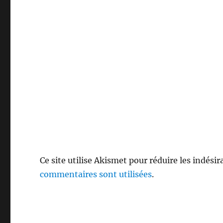
r
t
ê
e
r
t
)
e
r
)
e
)
Ce site utilise Akismet pour réduire les indésir
commentaires sont utilisées
.