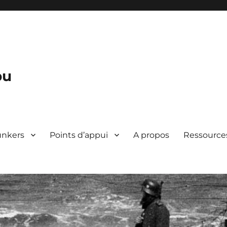
bu
unkers
Points d’appui
A propos
Ressource