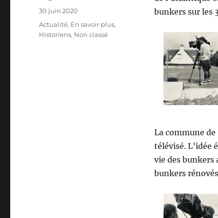
Publié
30 juin 2020
bunkers sur les 
le
Catégories
Actualité
,
En savoir plus
,
Historiens
,
Non classé
La commune de S
télévisé. L’idée 
vie des bunkers 
bunkers rénovés