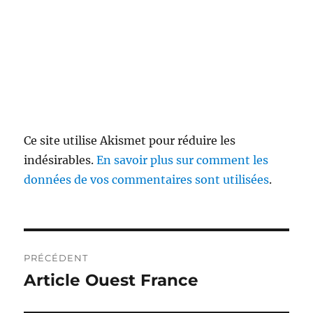
Ce site utilise Akismet pour réduire les
indésirables.
En savoir plus sur comment les
données de vos commentaires sont utilisées
.
Navigation
PRÉCÉDENT
de
Article Ouest France
Publication
précédente :
l’article