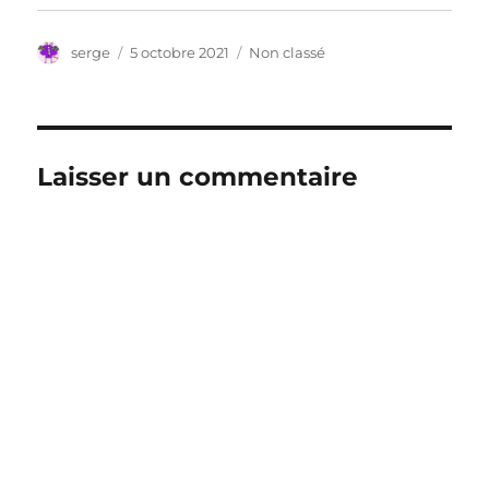
Auteur
Publié
Catégories
serge
5 octobre 2021
Non classé
le
Laisser un commentaire