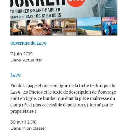
n
e
n
o
n
e
u
o
n
v
u
o
e
v
u
l
e
v
l
l
e
e
l
l
f
e
l
e
f
e
Ouverture du L479
n
e
f
ê
n
e
t
ê
n
7 juin 2019
r
t
ê
e
r
t
Dans "Actualité"
)
e
r
)
e
)
L479
Fin de la page et mise en ligne de la fiche technique du
L479. 40 Photos et le texte de description de l'ouvrage
sont en ligne. Ce bunker qui était la pièce maîtresse du
camp n'est plus accessible depuis 2014 ( fermé par le
propriétaire ).
30 avril 2016
Dans "Non classé"