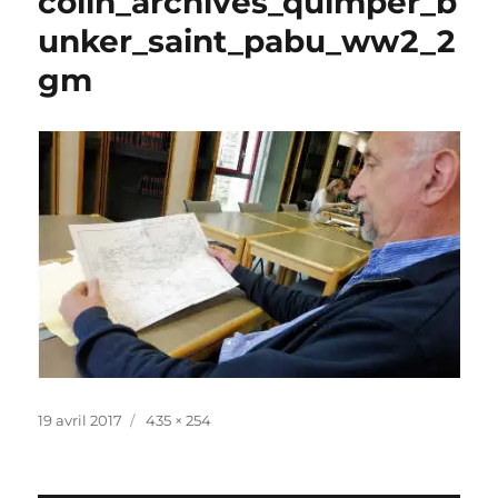
colin_archives_quimper_b
unker_saint_pabu_ww2_2
gm
Publié
Taille
19 avril 2017
435 × 254
le
réelle