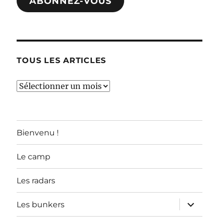
ABONNEZ-VOUS
TOUS LES ARTICLES
TOUS
LES
ARTICLES
Bienvenu !
Le camp
Les radars
ouvrir
Les bunkers
le
sous-