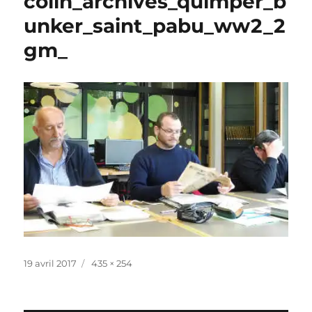
colin_archives_quimper_b
unker_saint_pabu_ww2_2
gm_
Publié
Taille
19 avril 2017
435 × 254
le
réelle