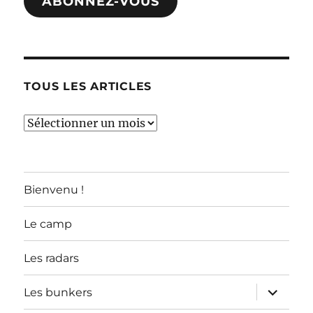
ABONNEZ-VOUS
TOUS LES ARTICLES
TOUS
LES
ARTICLES
Bienvenu !
Le camp
Les radars
ouvrir
Les bunkers
le
sous-