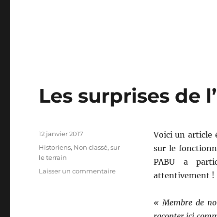
Les surprises de l
Publié
12 janvier 2017
Voici un article 
le
Catégories
Historiens
,
Non classé
,
sur
sur le fonction
le terrain
PABU a partic
sur
Laisser un commentaire
attentivement !
Les
surprises
de
« Membre de notr
l’archéologie
raconter ici comm