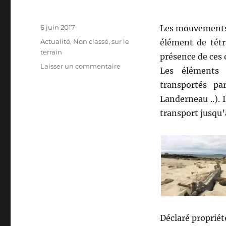
Publié
6 juin 2017
Les mouvements 
le
Catégories
Actualité
,
Non classé
,
sur le
élément de tétr
terrain
présence de ces o
sur
Laisser un commentaire
Les éléments 
Élément
transportés pa
de
tétraèdre
Landerneau ..). 
à
transport jusqu’
Herlearc’h
Déclaré propriété