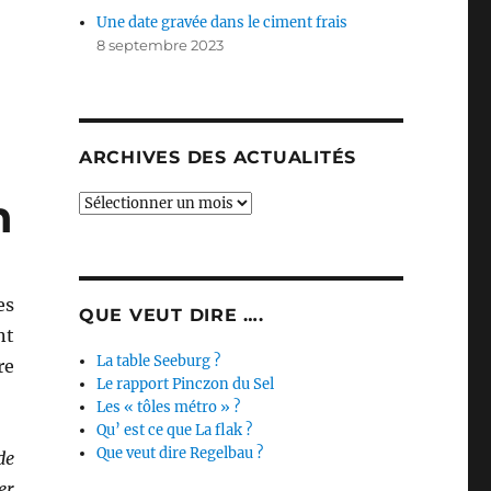
Une date gravée dans le ciment frais
8 septembre 2023
ARCHIVES DES ACTUALITÉS
n
Archives
des
actualités
es
QUE VEUT DIRE ….
nt
La table Seeburg ?
re
Le rapport Pinczon du Sel
Les « tôles métro » ?
Qu’ est ce que La flak ?
Que veut dire Regelbau ?
de
er