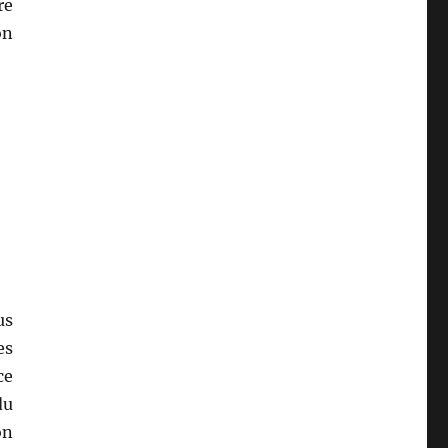
LES
re
ARTICLES
on
us
es
ce
du
on