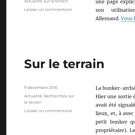
Catégories
Actualité
,
sur le terrain
une page explic
sur
Laisser un commentaire
son utilisati
Kabelbrunnen
Allemand.
Vous l
Sur le terrain
Publié
9 décembre 2016
La bunker-archéo
le
Catégories
Actualité
,
Recherches
,
sur
Hier une sortie 
le terrain
avait été signal
sur
Laisser un commentaire
lieux, et, à ave
Sur
petit bunker qu
le
terrain
propriétaire). L