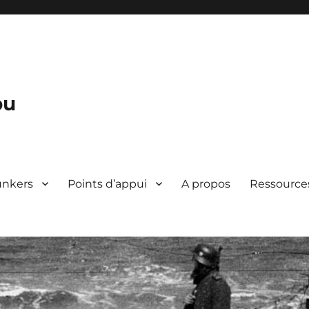
bu
unkers
Points d’appui
A propos
Ressource