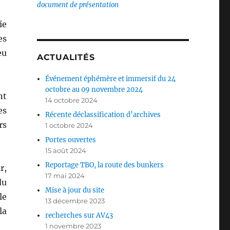
document de présentation
ie
es
eu
ACTUALITÉS
Événement éphémère et immersif du 24
octobre au 09 novembre 2024
t
14 octobre 2024
s
Récente déclassification d’archives
rs
1 octobre 2024
Portes ouvertes
15 août 2024
Reportage TBO, la route des bunkers
r,
17 mai 2024
du
Mise à jour du site
le
13 décembre 2023
la
recherches sur AV43
1 novembre 2023