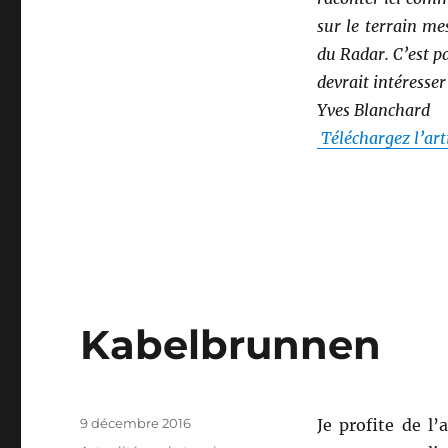
de
sur le terrain me
terrain
du Radar. C’est p
devrait intéresser
Yves Blanchard
Téléchargez l’arti
Kabelbrunnen
Publié
9 décembre 2016
Je profite de l’
le