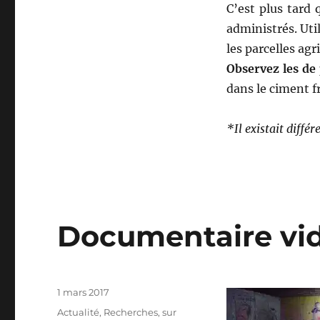
C’est plus tard
administrés. Util
les parcelles agr
Observez les de
dans le ciment fr
*Il existait diffé
Documentaire vi
Publié
1 mars 2017
le
Catégories
Actualité
,
Recherches
,
sur