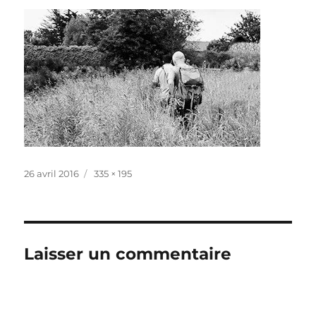
Publié
Taille
26 avril 2016
335 × 195
le
réelle
Laisser un commentaire