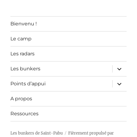
LES
ARTICLES
Bienvenu !
Le camp
Les radars
ouvrir
Les bunkers
le
sous-
menu
ouvrir
Points d’appui
le
sous-
menu
A propos
Ressources
Les bunkers de Saint-Pabu
Fièrement propulsé par