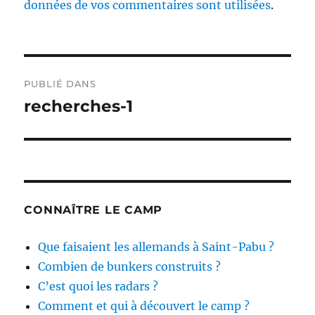
données de vos commentaires sont utilisées
.
Navigation
PUBLIÉ DANS
de
recherches-1
l’article
CONNAÎTRE LE CAMP
Que faisaient les allemands à Saint-Pabu ?
Combien de bunkers construits ?
C’est quoi les radars ?
Comment et qui à découvert le camp ?