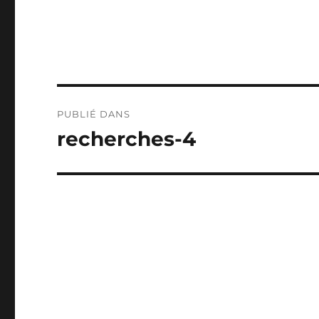
Navigation
PUBLIÉ DANS
de
recherches-4
l’article