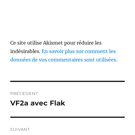
Ce site utilise Akismet pour réduire les
indésirables.
En savoir plus sur comment les
données de vos commentaires sont utilisées
.
Navigation
PRÉCÉDENT
de
VF2a avec Flak
Publication
précédente :
l’article
SUIVANT