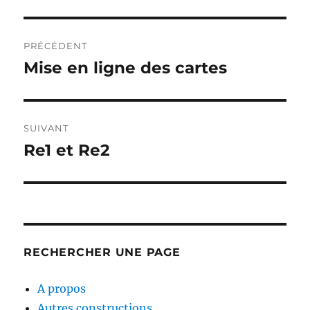
Navigation
PRÉCÉDENT
de
Mise en ligne des cartes
Publication
précédente :
l’article
SUIVANT
Re1 et Re2
Publication
suivante :
RECHERCHER UNE PAGE
A propos
Autres constructions