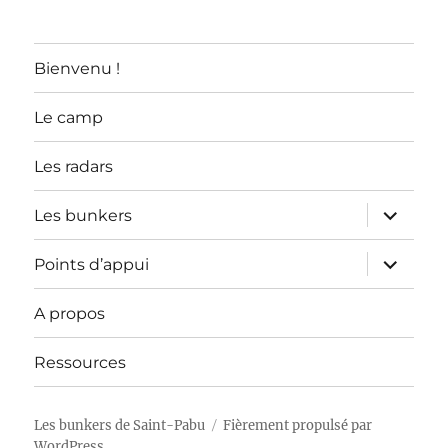
LES
ARTICLES
Bienvenu !
Le camp
Les radars
ouvrir
Les bunkers
le
sous-
menu
ouvrir
Points d’appui
le
sous-
menu
A propos
Ressources
Les bunkers de Saint-Pabu
Fièrement propulsé par
WordPress