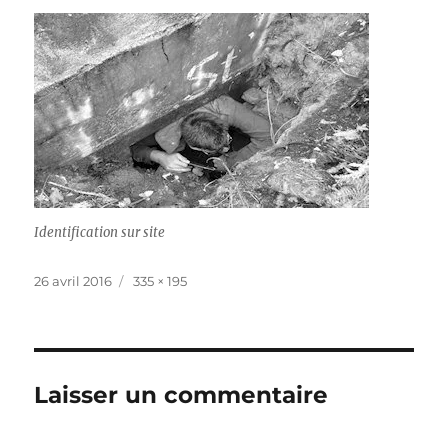
Identification sur site
Publié
Taille
26 avril 2016
335 × 195
le
réelle
Laisser un commentaire