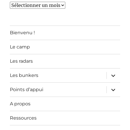
TOUS
LES
ARTICLES
Bienvenu !
Le camp
Les radars
ouvrir
Les bunkers
le
sous-
menu
ouvrir
Points d’appui
le
sous-
menu
A propos
Ressources