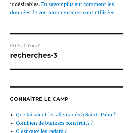
indésirables.
En savoir plus sur comment les
données de vos commentaires sont utilisées
.
Navigation
PUBLIÉ DANS
de
recherches-3
l’article
CONNAÎTRE LE CAMP
Que faisaient les allemands à Saint-Pabu ?
Combien de bunkers construits ?
C’est quoi les radars ?